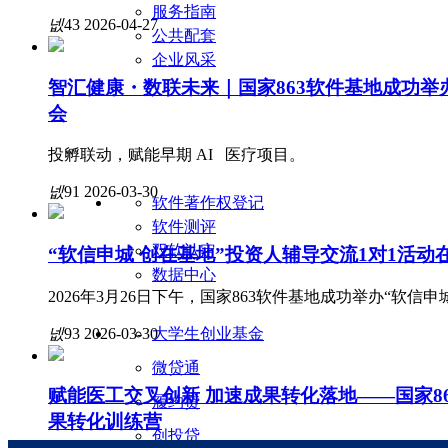
服务指南
넶
43
2026-04-27
公共配套
企业风采
智汇健康・数联未来｜国家863软件基地成功
会
投孵联动，赋能早期 AI 医疗项目。
넶
91
2026-03-30
软件著作权登记
软件测评
双软认定
“软信申城 创在基地”投资人辅导交流1对1活动
数据中心
2026年3月26日下午，国家863软件基地成功举办“软信申
넶
93
2026-03-30
大学生创业基金
微贷通
赋能医工交叉创新 加速成果转化落地——国家8
履约贷
果转化训练营
创投贷