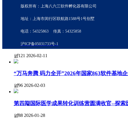
递进式实训精准覆盖临床需求，推进医工交叉转化落地。
股权融资
版权所有：上海八六三软件孵化器有限公司
넶
45
2026-03-13
引导基金
地址：上海市闵行区联航路1588号1号别墅
投贷保
电话：54325863 传真：54325858
奋楫扬帆 笃行致远——863基地2025年度盘点
沪ICP备05031733号-1
2026，马踏新程，勇毅向未来。
넶
121
2026-02-11
“万马奔腾 码力全开”2026年国家863软件基
넶
96
2026-02-03
第四期国际医学成果转化训练营圆满收官--探
넶
88
2026-01-28