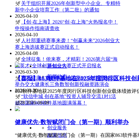
넷
关于组织开展2026年创新型中小企业、专精特
新中小企业培育工作（第二批）的通知
2026-04-10
넷
【创·在上海】2026“创·在上海”火热报名中！
申报操作指南请查收
2026-04-10
넷
人社部重磅赛事来袭！“创赢未来”2026创业大
赛上海选拔赛正式启动报名！
2026-04-08
넷
全球征集！侬来赛，才精彩！2026第六届“海
聚英才”全球创新创业大赛正式开启报名
通知公告
2026-03-30
新闻动态
【喜报】863软件基地在2025年度闵行区科技
넷
智汇健康・数联未来｜国家863软件基地成功
举办交大健康长三角数智创新投融资路演会
2026-03-30
863软件基地获2025年度闵行区科技创新创业载体绩效评
넷
“软信申城 创在基地”投资人辅导交流1对1活
넶
28
2026-06-08
动在国家863软件基地圆满落幕！
健康优先·数智赋闭门会（第一期）顺利举办
创业服务
“健康优先·数智赋能“闭门会（第一期）在国家863软件
政策信息