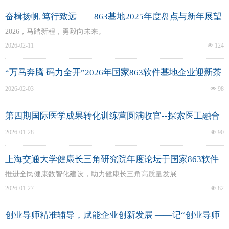
奋楫扬帆 笃行致远——863基地2025年度盘点与新年展望
2026，马踏新程，勇毅向未来。
2026-02-11
넶
124
“万马奔腾 码力全开”2026年国家863软件基地企业迎新茶
话会圆满举办
2026-02-03
넶
98
第四期国际医学成果转化训练营圆满收官--探索医工融合
新路径，赋能医学成果转化
2026-01-28
넶
90
上海交通大学健康长三角研究院年度论坛于国家863软件
基地圆满落幕
推进全民健康数智化建设，助力健康长三角高质量发展
2026-01-27
넶
82
创业导师精准辅导，赋能企业创新发展 ——记“创业导师
面对面”活动圆满举行