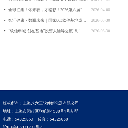
넷
全球征集！侬来赛，才精彩！2026第六届“海聚英才”全球创新创业大赛正式开启报名
2026-04-08
넷
智汇健康・数联未来｜国家863软件基地成功举办交大健康长三角数智创新投融资路演会
2026-03-30
넷
“软信申城 创在基地”投资人辅导交流1对1活动在国家863软件基地圆满落幕！
2026-03-30
版权所有：上海八六三软件孵化器有限公司
地址：上海市闵行区联航路1588号1号别墅
电话：54325863 传真：54325858
沪ICP备05031733号-1