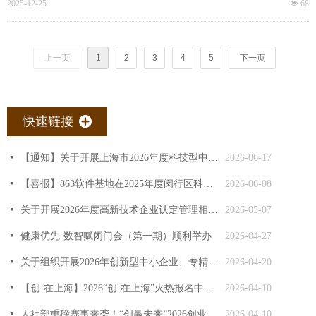
2025-12-25
넶
68
上一页
1
2
3
4
5
下一页
快速链接
끴
넷
【通知】关于开展上海市2026年度科技型中小企业评价工作的通知
2026-06-17
넷
【喜报】863软件基地在2025年度闵行区科技创新创业载体绩效评估中获得优秀
2026-06-08
넷
关于开展2026年度高新技术企业认定管理相关工作的通知
2026-05-07
넷
健康优先·数智赋闭门会（第一期）顺利举办
2026-04-27
넷
关于组织开展2026年创新型中小企业、专精特新中小企业培育工作（第二批）的通知
2026-04-20
넷
【创·在上海】2026“创·在上海”火热报名中！申报操作指南请查收
2026-04-10
넷
人社部重磅赛事来袭！“创赢未来”2026创业大赛上海选拔赛正式启动报名！
2026-04-10