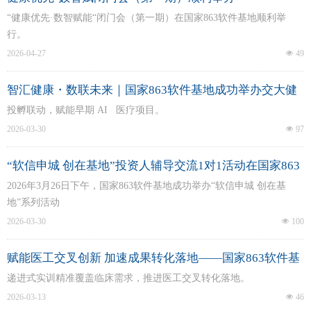
“健康优先·数智赋能“闭门会（第一期）在国家863软件基地顺利举
行。
2026-04-27
넶
49
智汇健康・数联未来｜国家863软件基地成功举办交大健
康长三角数智创新投融资路演会
投孵联动，赋能早期 AI 医疗项目。
2026-03-30
넶
97
“软信申城 创在基地”投资人辅导交流1对1活动在国家863
软件基地圆满落幕！
2026年3月26日下午，国家863软件基地成功举办“软信申城 创在基
地”系列活动
2026-03-30
넶
100
赋能医工交叉创新 加速成果转化落地——国家863软件基
地全程支持第四期国际医学成果转化训练营
递进式实训精准覆盖临床需求，推进医工交叉转化落地。
2026-03-13
넶
46