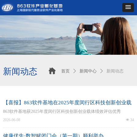
新闻动态
首页
ꄲ
新闻中心
ꄲ
新闻动态
【喜报】863软件基地在2025年度闵行区科技创新创业载
体绩效评估中获得优秀
863软件基地获2025年度闵行区科技创新创业载体绩效评估优秀
2026-06-08
넶
34
健康优先·数智赋闭门会（第一期）顺利举办